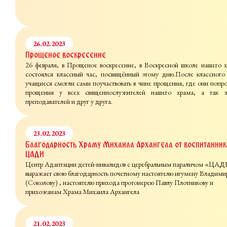
26.02.2023
Прощеное воскресение
26 февраля, в Прощеное воскресение, в Воскресной школе нашего 
состоялся классный час, посвящённый этому дню.После классного
учащиеся смогли сами поучаствовать в чине прощения, где они попр
прощения у всех священнослужителей нашего храма, а так 
преподавателей и друг у друга.
23.02.2023
Благодарность Храму Михаила Архангела от воспитанник
ЦАДИ
Центр Адаптации детей-инвалидов с церебральным параличом «ЦА
выражает свою благодарность почетному настоятелю игумену Владими
(Соколову) , настоятелю прихода протоиерею Павлу Плотникову и
прихожанам Храма Михаила Архангела
21.02.2023