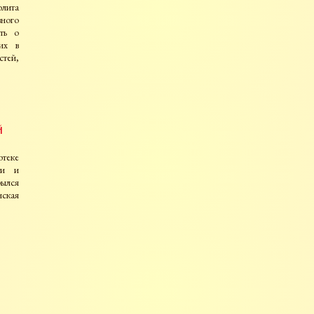
лита
ного
ть о
ших в
стей,
й
отеке
ти и
ылся
нская