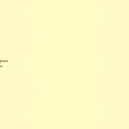
храма
ва.