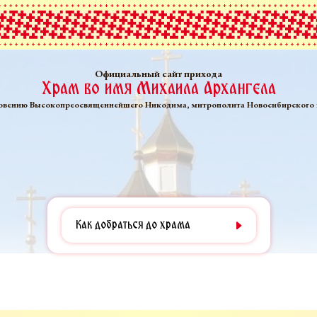
Официальный сайт прихода
Храм во имя Михаила Архангела
овению Высокопреосвященнейшего Никодима, митрополита Новосибирского 
Как добраться до храма