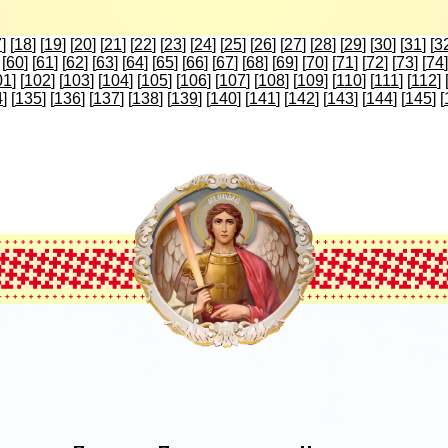
7
] [
18
] [
19
] [
20
] [
21
] [
22
] [
23
] [
24
] [
25
] [
26
] [
27
] [
28
] [
29
] [
30
] [
31
] [
3
 [
60
] [
61
] [
62
] [
63
] [
64
] [
65
] [
66
] [
67
] [
68
] [
69
] [
70
] [
71
] [
72
] [
73
] [
74
]
01
] [
102
] [
103
] [
104
] [
105
] [
106
] [
107
] [
108
] [
109
] [
110
] [
111
] [
112
] 
4
] [
135
] [
136
] [
137
] [
138
] [
139
] [
140
] [
141
] [
142
] [
143
] [
144
] [
145
] [