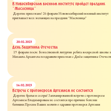
В Новосибирском военном институте пройдет праздник
"Масленица"
Дорогие прихожане! 26 февраля Нововосибирский военный институт
приглашает всех желающих на праздник "Масленица"
20.02.2023
День Защитника Отечества
19 февраля после Божественной литургии ребята воскресной школы 
Михаила Архангела поздравили прихожан с Днём защитника Отечест
16.02.2023
Встреча с протоиереем Артемием не состоится
Дорогие братья и сестры! Запланированной встречи с протоиереем
Артемием Владимировым не состоится про причине болезни
батюшки.Просим Ваших молитв о здравии протоиерея Артемия