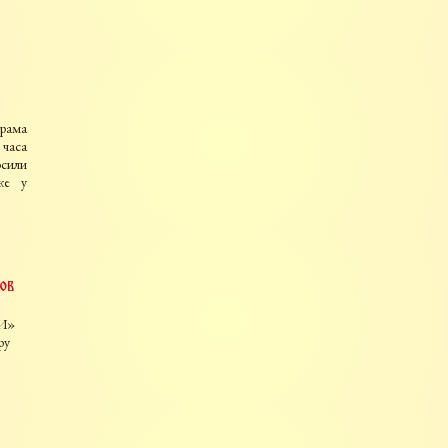
храма
 часа
осили
же у
ов
ДИ»
ру