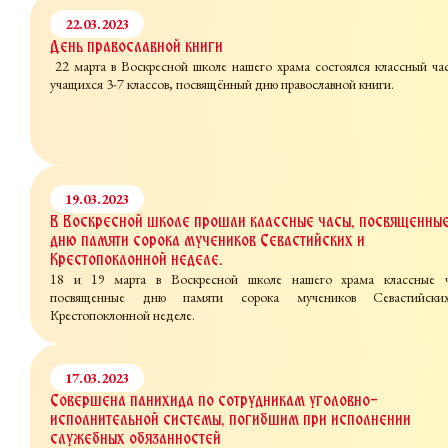
22.03.2023
День православной книги
22 марта в Воскресной школе нашего храма состоялся классный ча
учащихся 3-7 классов, посвящённый дню православной книги.
19.03.2023
В Воскресной школе прошли классные часы, посвященны
дню памяти сорока мучеников Севастийских и
Крестопоклонной неделе.
18 и 19 марта в Воскресной школе нашего храма классные ч
посвященные дню памяти сорока мучеников Севастийск
Крестопоклонной неделе.
17.03.2023
Совершена панихида по сотрудникам уголовно-
исполнительной системы, погибшим при исполнении
служебных обязанностей