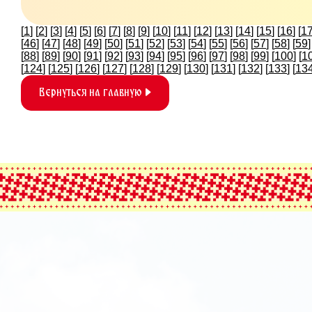
[
1
] [
2
] [
3
] [
4
] [
5
] [
6
] [
7
] [
8
] [
9
] [
10
] [
11
] [
12
] [
13
] [
14
] [
15
] [
16
] [
1
[
46
] [
47
] [
48
] [
49
] [
50
] [
51
] [
52
] [
53
] [
54
] [
55
] [
56
] [
57
] [
58
] [
59
]
[
88
] [
89
] [
90
] [
91
] [
92
] [
93
] [
94
] [
95
] [
96
] [
97
] [
98
] [
99
] [
100
] [
1
[
124
] [
125
] [
126
] [
127
] [
128
] [
129
] [
130
] [
131
] [
132
] [
133
] [
13
Вернуться на главную