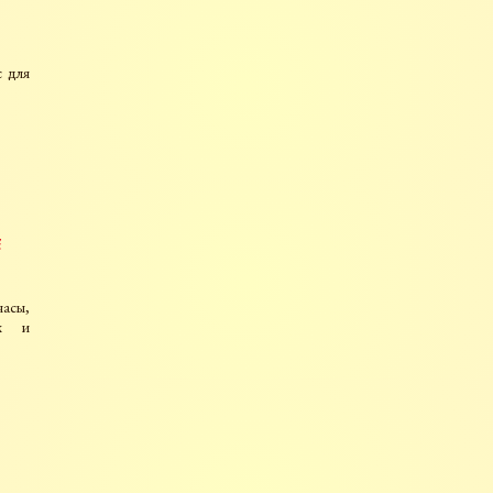
с для
е
асы,
их и