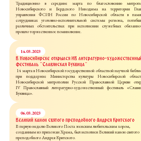
Традиционно в середине марта по благословению митропо
Новосибирского и Бердского Никодима на территории Глав
управления ФСИН России по Новосибирской области в памя
сотрудниках уголовно-исполнительной системы региона, погиб
различных обстоятельствах при исполнении служебных обязанно
прошло торжественное поминовение.
14.03.2023
В Новосибирске открылся IV литературно-художественны
фестиваль "Славянская буквица"
14 марта в Новосибирской государственной областной научной библи
при поддержке Министерства культуры Новосибирской облас
Новосибирской митрополии Русской Православной Церкви откр
IV Православный литературно-художественный фестиваль «Славя
Буквица».
06.03.2023
Великий канон святого преподобного Андрея Критского
В первую неделю Великого Поста женским любительским хором,
созданным из прихожан Храма, был исполнен Великий канон святого
преподобного Андрея Критского.