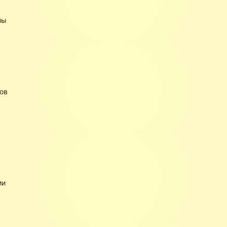
лы
ов
ии