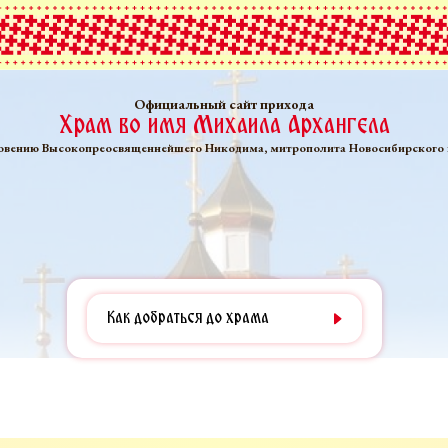
Официальный сайт прихода
Храм во имя Михаила Архангела
овению Высокопреосвященнейшего Никодима, митрополита Новосибирского 
Как добраться до храма