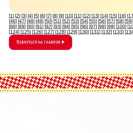
[
1
] [
2
] [
3
] [
4
] [
5
] [
6
] [
7
] [
8
] [
9
] [
10
] [
11
] [
12
] [
13
] [
14
] [
15
] [
16
] [
1
[
46
] [
47
] [
48
] [
49
] [
50
] [
51
] [
52
] [
53
] [
54
] [
55
] [
56
] [
57
] [
58
] [
59
]
[
88
] [
89
] [
90
] [
91
] [
92
] [
93
] [
94
] [
95
] [
96
] [
97
] [
98
] [
99
] [
100
] [
1
[
124
] [
125
] [
126
] [
127
] [
128
] [
129
] [
130
] [
131
] [
132
] [
133
] [
13
Вернуться на главную