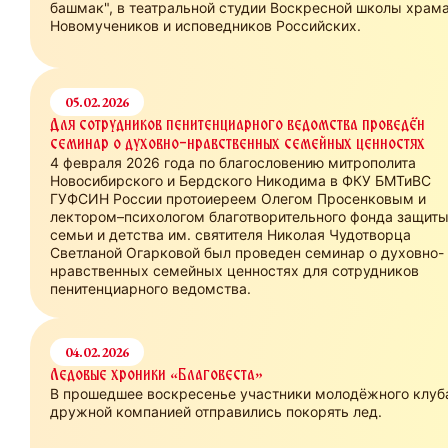
башмак", в театральной студии Воскресной школы храм
Новомучеников и исповедников Российских.
05.02.2026
Для сотрудников пенитенциарного ведомства проведён
семинар о духовно-нравственных семейных ценностях
4 февраля 2026 года по благословению митрополита
Новосибирского и Бердского Никодима в ФКУ БМТиВС
ГУФСИН России протоиереем Олегом Просенковым и
лектором–психологом благотворительного фонда защит
семьи и детства им. святителя Николая Чудотворца
Светланой Огарковой был проведен семинар о духовно-
нравственных семейных ценностях для сотрудников
пенитенциарного ведомства.
04.02.2026
Ледовые хроники «Благовеста»
В прошедшее воскресенье участники молодёжного клуб
дружной компанией отправились покорять лед.