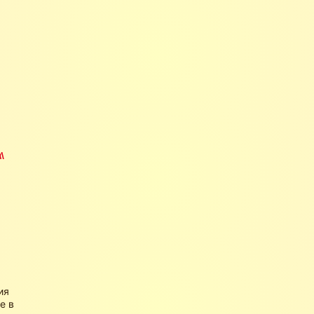
м
ия
е в