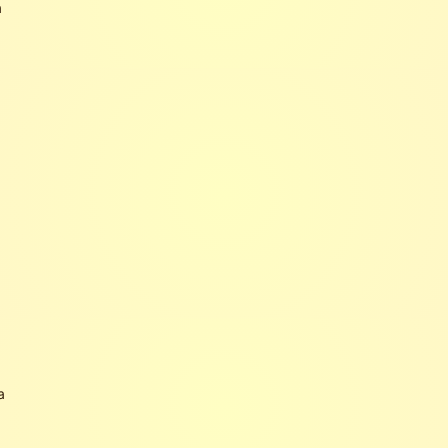
а
ы
а