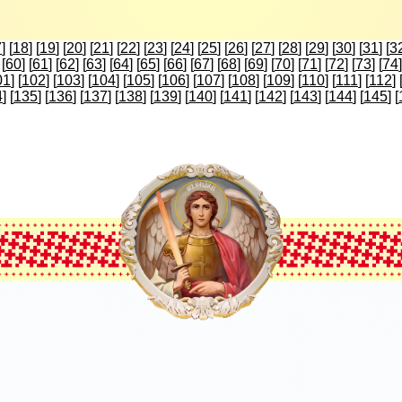
7
] [
18
] [
19
] [
20
] [
21
] [
22
] [
23
] [
24
] [
25
] [
26
] [
27
] [
28
] [
29
] [
30
] [
31
] [
3
 [
60
] [
61
] [
62
] [
63
] [
64
] [
65
] [
66
] [
67
] [
68
] [
69
] [
70
] [
71
] [
72
] [
73
] [
74
]
01
] [
102
] [
103
] [
104
] [
105
] [
106
] [
107
] [
108
] [
109
] [
110
] [
111
] [
112
] 
4
] [
135
] [
136
] [
137
] [
138
] [
139
] [
140
] [
141
] [
142
] [
143
] [
144
] [
145
] [