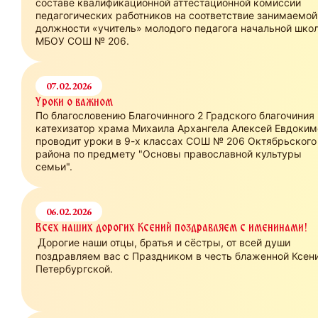
составе квалификационной аттестационной комиссии
педагогических работников на соответствие занимаемой
должности «учитель» молодого педагога начальной шко
МБОУ СОШ № 206.
07.02.2026
Уроки о важном
По благословению Благочинного 2 Градского благочиния
катехизатор храма Михаила Архангела Алексей Евдоким
проводит уроки в 9-х классах СОШ № 206 Октябрьского
района по предмету "Основы православной культуры
семьи".
06.02.2026
Всех наших дорогих Ксений поздравляем с именинами!
Д
орогие наши отцы, братья и сёстры, от всей души
поздравляем вас с Праздником в честь блаженной Ксен
Петербургской.