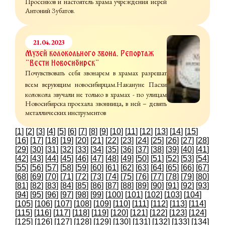
Просенков и настоятель храма учреждения иерей
Антоний Зубатов.
21.04.2023
Музей колокольного звона. Репортаж
"Вести Новосибирск"
Почувствовать себя звонарем в храмах разрешат
всем верующим новосибирцам.
Накануне Пасхи
колокола звучали не только в храмах - по улицам
Новосибирска проехала звонница, в ней – девять
металлических инструментов
[
1
] [
2
] [
3
] [
4
] [
5
] [
6
] [
7
] [
8
] [
9
] [
10
] [
11
] [
12
] [
13
] [
14
] [
15
]
[
16
] [
17
] [
18
] [
19
] [
20
] [
21
] [
22
] [
23
] [
24
] [
25
] [
26
] [
27
] [
28
]
[
29
] [
30
] [
31
] [
32
] [
33
] [
34
] [
35
] [
36
] [
37
] [
38
] [
39
] [
40
] [
41
]
[
42
] [
43
] [
44
] [
45
] [
46
] [
47
] [
48
] [
49
] [
50
] [
51
] [
52
] [
53
] [
54
]
[
55
] [
56
] [
57
] [
58
] [
59
] [
60
] [
61
] [
62
] [
63
] [
64
] [
65
] [
66
] [
67
]
[
68
] [
69
] [
70
] [
71
] [
72
] [
73
] [
74
] [
75
] [
76
] [
77
] [
78
] [
79
] [
80
]
[
81
] [
82
] [
83
] [
84
] [
85
] [
86
] [
87
] [
88
] [
89
] [
90
] [
91
] [
92
] [
93
]
[
94
] [
95
] [
96
] [
97
] [
98
] [
99
] [
100
] [
101
] [
102
] [
103
] [
104
]
[
105
] [
106
] [
107
] [
108
] [
109
] [
110
] [
111
] [
112
] [
113
] [
114
]
[
115
] [
116
] [
117
] [
118
] [
119
] [
120
] [
121
] [
122
] [
123
] [
124
]
[
125
] [
126
] [
127
] [
128
] [
129
] [
130
] [
131
] [
132
] [
133
] [
134
]