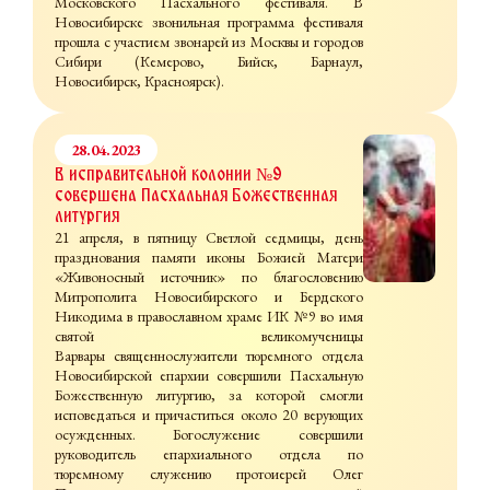
Московского Пасхального фестиваля. В
Новосибирске звонильная программа фестиваля
прошла с участием звонарей из Москвы и городов
Сибири (Кемерово, Бийск, Барнаул,
Новосибирск, Красноярск).
28.04.2023
В исправительной колонии №9
совершена Пасхальная Божественная
литургия
21 апреля, в пятницу Светлой седмицы, день
празднования памяти иконы Божией Матери
«Живоносный источник» по благословению
Митрополита Новосибирского и Бердского
Никодима в православном храме ИК №9 во имя
святой великомученицы
Варвары священнослужители тюремного отдела
Новосибирской епархии совершили Пасхальную
Божественную литургию, за которой смогли
исповедаться и причаститься около 20 верующих
осужденных. Богослужение совершили
руководитель епархиального отдела по
тюремному служению протоиерей Олег