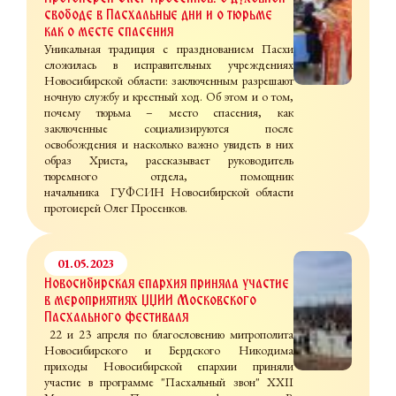
свободе в Пасхальные дни и о тюрьме
как о месте спасения
Уникальная традиция с празднованием Пасхи
сложилась в исправительных учреждениях
Новосибирской области: заключенным разрешают
ночную службу и крестный ход. Об этом и о том,
почему тюрьма – место спасения, как
заключенные социализируются после
освобождения и насколько важно увидеть в них
образ Христа, рассказывает руководитель
тюремного отдела, помощник
начальника ГУФСИН Новосибирской области
протоиерей Олег Просенков.
01.05.2023
Новосибирская епархия приняла участие
в мероприятиях XXII Московского
Пасхального фестиваля
22 и 23 апреля по благословению митрополита
Новосибирского и Бердского Никодима
приходы Новосибирской епархии приняли
участие в программе "Пасхальный звон" XXII