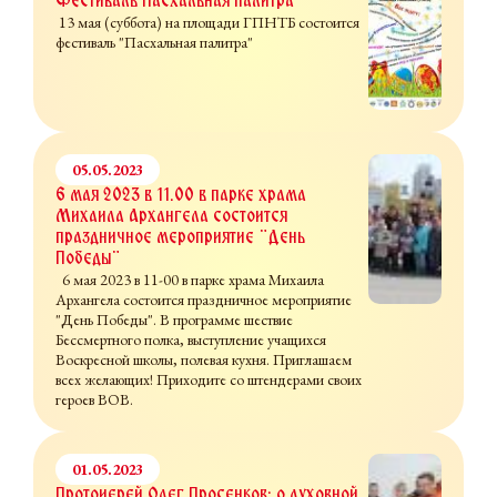
Фестиваль Пасхальная палитра
13 мая (суббота) на площади ГПНТБ состоится
фестиваль "Пасхальная палитра"
05.05.2023
6 мая 2023 в 11.00 в парке храма
Михаила Архангела состоится
праздничное мероприятие "День
Победы"
6 мая 2023 в 11-00 в парке храма Михаила
Архангела состоится праздничное мероприятие
"День Победы". В программе шествие
Бессмертного полка, выступление учащихся
Воскресной школы, полевая кухня. Приглашаем
всех желающих! Приходите со штендерами своих
героев ВОВ.
01.05.2023
Протоиерей Олег Просенков: о духовной