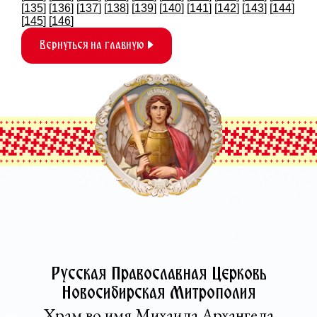
[
135
] [
136
] [
137
] [
138
] [
139
] [
140
] [
141
] [
142
] [
143
] [
144
]
[
145
] [
146
]
Вернуться на главную
Русская Православная Церковь­
Новосибирская Митрополия
Храм во имя Михаила Архангела