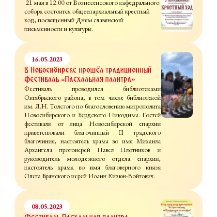
21 мая в 12.00 от Вознесенсокого кафедрального
собора состоится общеепархиальный крестный
ход, посвященный Дням славянской
письменности и культуры.
16.05.2023
В Новосибирске прошёл традиционный
фестиваль «Пасхальная палитра»
Фестиваль проводился библиотеками
Октябрьского района, в том числе
библиотекой
им. Л.Н. Толстого
по благословению митрополита
Новосибирского и Бердского Никодима. Гостей
фестиваля от лица Новосибирской епархии
приветствовали благочинный II градского
благочиния, настоятель храма во имя Михаила
Архангела протоиерей Павел Плотников и
руководитель молодежного отдела епархии,
настоятель храма во имя благоверного князя
Олега Брянского иерей Иоанн Кизюн-Войтович.
08.05.2023