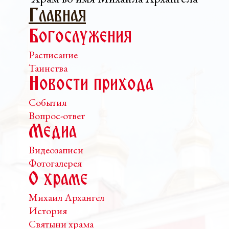
Главная
Богослужения
Расписание
Таинства
Новости прихода
События
Вопрос-ответ
Медиа
Видеозаписи
Фотогалерея
О храме
Михаил Архангел
История
Святыни храма