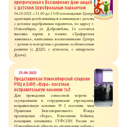
приуроченная к Всемирному Дню людей
с Детским Церебральным параличом
04.10.2021 с 11.00 до 13.00 в помещении Центра
адаптации детей-инвалидов и инвалидов с детства
с детским церебральным параличом, по адресу г.
Новосибирск, ул. Добролюбова, 14 состоится
выставка картин в технике «Трафаретная
живопись», написанных воспитанниками Центра
– детьми и молодёжью с разными особенностями
развития (с ДЦП, с аутизмом, с синдромом
Дауна).
25.09.2023
Представители Новосибирской епархии
РПЦ и БФП «Вера» посетили
исправительную колонию №2
Для проведения совместной встречи с
осужденными и сотрудниками учреждения,
исправительную колонию №2 посетили: член
Правления Благотворительного Фонда
просвещения «Вера», Константин Бобылев,
помощник начальника ГУФСИН России по
Новосибирской области по организации работы с