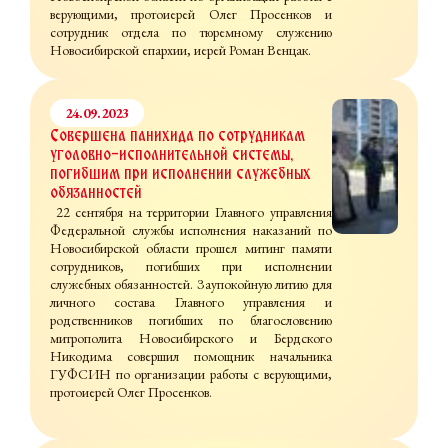
верующими, протоиерей Олег Просенков и
сотрудник отдела по тюремному служению
Новосибирской епархии, иерей Роман Венцак.
24.09.2023
Совершена панихида по сотрудникам
уголовно-исполнительной системы,
погибшим при исполнении служебных
обязанностей
22 сентября на территории Главного управления
Федеральной службы исполнения наказаний по
Новосибирской области прошел митинг памяти
сотрудников, погибших при исполнении
служебных обязанностей. Заупокойную литию для
личного состава Главного управления и
родственников погибших по благословению
митрополита Новосибирского и Бердского
Никодима совершил помощник начальника
ГУФСИН по организации работы с верующими,
протоиерей Олег Просенков.