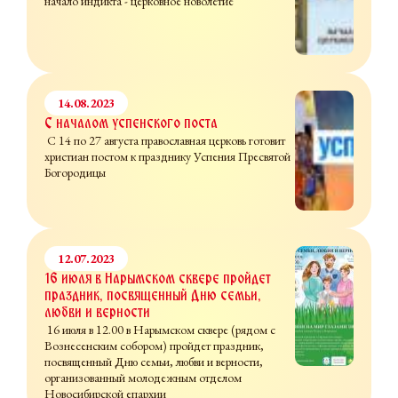
начало индикта - церковное новолетие
14.08.2023
С началом успенского поста
С 14 по 27 августа православная церковь готовит
христиан постом к празднику Успения Пресвятой
Богородицы
12.07.2023
16 июля в Нарымском сквере пройдет
праздник, посвященный Дню семьи,
любви и верности
16 июля в 12.00 в Нарымском сквере (рядом с
Вознесенским собором) пройдет праздник,
посвященный Дню семьи, любви и верности,
организованный молодежным отделом
Новосибирской епархии