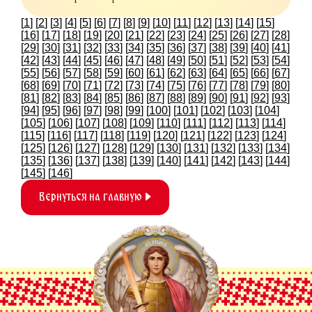
[
1
] [
2
] [
3
] [
4
] [
5
] [
6
] [
7
] [
8
] [
9
] [
10
] [
11
] [
12
] [
13
] [
14
] [
15
]
[
16
] [
17
] [
18
] [
19
] [
20
] [
21
] [
22
] [
23
] [
24
] [
25
] [
26
] [
27
] [
28
]
[
29
] [
30
] [
31
] [
32
] [
33
] [
34
] [
35
] [
36
] [
37
] [
38
] [
39
] [
40
] [
41
]
[
42
] [
43
] [
44
] [
45
] [
46
] [
47
] [
48
] [
49
] [
50
] [
51
] [
52
] [
53
] [
54
]
[
55
] [
56
] [
57
] [
58
] [
59
] [
60
] [
61
] [
62
] [
63
] [
64
] [
65
] [
66
] [
67
]
[
68
] [
69
] [
70
] [
71
] [
72
] [
73
] [
74
] [
75
] [
76
] [
77
] [
78
] [
79
] [
80
]
[
81
] [
82
] [
83
] [
84
] [
85
] [
86
] [
87
] [
88
] [
89
] [
90
] [
91
] [
92
] [
93
]
[
94
] [
95
] [
96
] [
97
] [
98
] [
99
] [
100
] [
101
] [
102
] [
103
] [
104
]
[
105
] [
106
] [
107
] [
108
] [
109
] [
110
] [
111
] [
112
] [
113
] [
114
]
[
115
] [
116
] [
117
] [
118
] [
119
] [
120
] [
121
] [
122
] [
123
] [
124
]
[
125
] [
126
] [
127
] [
128
] [
129
] [
130
] [
131
] [
132
] [
133
] [
134
]
[
135
] [
136
] [
137
] [
138
] [
139
] [
140
] [
141
] [
142
] [
143
] [
144
]
[
145
] [
146
]
Вернуться на главную