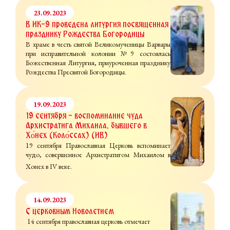
23.09.2023
В ИК-9 проведена литургия посвященная
празднику Рождества Богородицы
В храме в честь святой Великомученицы Варвары
при исправительной колонии №9 состоялась
Божественная Литургия, приуроченная празднику
Рождества Пресвятой Богородицы.
19.09.2023
19 сентября - воспоминание чуда
Архистратига Михаила, бывшего в
Хо́нех (Коло́ссах) (IV)
19 сентября Православная Церковь вспоминает
чудо, совершенное Архистратигом Михаилом в
Хонех в IV веке.
14.09.2023
С церковным Новолетием
14 сентября православная церковь отмечает