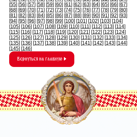
[
55
] [
56
] [
57
] [
58
] [
59
] [
60
] [
61
] [
62
] [
63
] [
64
] [
65
] [
66
] [
67
]
[
68
] [
69
] [
70
] [
71
] [
72
] [
73
] [
74
] [
75
] [
76
] [
77
] [
78
] [
79
] [
80
]
[
81
] [
82
] [
83
] [
84
] [
85
] [
86
] [
87
] [
88
] [
89
] [
90
] [
91
] [
92
] [
93
]
[
94
] [
95
] [
96
] [
97
] [
98
] [
99
] [
100
] [
101
] [
102
] [
103
] [
104
]
[
105
] [
106
] [
107
] [
108
] [
109
] [
110
] [
111
] [
112
] [
113
] [
114
]
[
115
] [
116
] [
117
] [
118
] [
119
] [
120
] [
121
] [
122
] [
123
] [
124
]
[
125
] [
126
] [
127
] [
128
] [
129
] [
130
] [
131
] [
132
] [
133
] [
134
]
[
135
] [
136
] [
137
] [
138
] [
139
] [
140
] [
141
] [
142
] [
143
] [
144
]
[
145
] [
146
]
Вернуться на главную