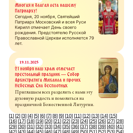
Многая и благая лета нашему
Патриарху!
Сегодня, 20 ноября, Святейший
Патриарх Московский и всея Руси
Кирилл отмечает День своего
рождения. Предстоятелю Русской
Православной Церкви исполняется 79
лет.
19.11.2025
21 ноября наш храм отмечает
престольный праздник — Собор
Архистратига Михаила и прочих
Небесных Сил бесплотных
Приглашаем всех разделить с нами эту
духовную радость и помолиться на
праздничной Божественной Литургии.
[
1
] [
2
] [
3
] [
4
] [
5
] [
6
] [
7
] [
8
] [
9
] [
10
] [
11
] [
12
] [
13
] [
14
] [
15
]
[
16
] [
17
] [
18
] [
19
] [
20
] [
21
] [
22
] [
23
] [
24
] [
25
] [
26
] [
27
] [
28
]
[
29
] [
30
] [
31
] [
32
] [
33
] [
34
] [
35
] [
36
] [
37
] [
38
] [
39
] [
40
] [
41
]
[
42
] [
43
] [
44
] [
45
] [
46
] [
47
] [
48
] [
49
] [
50
] [
51
] [
52
] [
53
] [
54
]