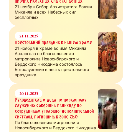
прочих Небесных Сил бесплотных
21 ноября Собор Архистратига Божия
Михаила и всех Небесных сил
бесплотных
21.11.2025
Престольный праздник в нашем храме
21 ноября в храме во имя Михаила
Архангела по благословению
митрополита Новосибирского и
Бердского Никодима состоялось
Богослужение в честь престольного
праздника.
20.11.2025
Руководитель отдела по тюремному
служению совершил панихиду по
сотрудникам уголовно-исполнительной
системы, погибшим в зоне СВО
По благословению митрополита
Новосибирского и Бердского Никодима