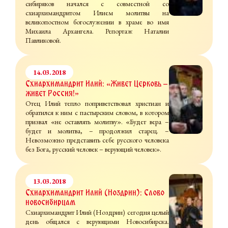
сибиряков начался с совместной со
схиархимандритом Илием молитвы на
великопостном богослужении в храме во имя
Михаила Архангела. Репортаж Наталии
Павликовой.
14.03.2018
Схиархимандрит Илий: «Живет Церковь –
живет Россия!»
Отец Илий тепло поприветствовал христиан и
обратился к ним с пастырским словом, в котором
призвал «не оставлять молитву». «Будет вера –
будет и молитва, – продолжил старец. –
Невозможно представить себе русского человека
без Бога, русский человек – верующий человек».
13.03.2018
Схиархимандрит Илий (Ноздрин): Слово
новосибирцам
Схиархимандрит Илий (Ноздрин) сегодня целый
день общался с верующими Новосибирска.