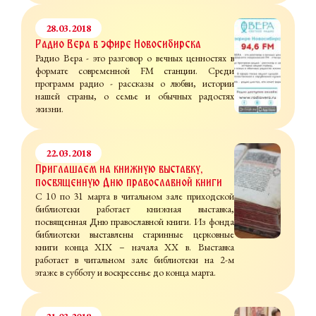
28.03.2018
Радио Вера в эфире Новосибирска
Радио Вера - это разговор о вечных ценностях в
формате современной FM станции. Среди
программ радио - рассказы о любви, истории
нашей страны, о семье и обычных радостях
жизни.
22.03.2018
Приглашаем на книжную выставку,
посвященную Дню православной книги
С 10 по 31 марта в читальном зале приходской
библиотеки работает книжная выставка,
посвященная Дню православной книги. Из фонда
библиотеки выставлены старинные церковные
книги конца XIX – начала XX в. Выставка
работает в читальном зале библиотеки на 2-м
этаже в субботу и воскресенье до конца марта.