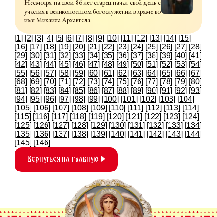
Несмотря на свои 86 лет старец начал свой день с
участия в великопостном богослужении в храме во
имя Михаила Архангела.
[
1
] [
2
] [
3
] [
4
] [
5
] [
6
] [
7
] [
8
] [
9
] [
10
] [
11
] [
12
] [
13
] [
14
] [
15
]
[
16
] [
17
] [
18
] [
19
] [
20
] [
21
] [
22
] [
23
] [
24
] [
25
] [
26
] [
27
] [
28
]
[
29
] [
30
] [
31
] [
32
] [
33
] [
34
] [
35
] [
36
] [
37
] [
38
] [
39
] [
40
] [
41
]
[
42
] [
43
] [
44
] [
45
] [
46
] [
47
] [
48
] [
49
] [
50
] [
51
] [
52
] [
53
] [
54
]
[
55
] [
56
] [
57
] [
58
] [
59
] [
60
] [
61
] [
62
] [
63
] [
64
] [
65
] [
66
] [
67
]
[
68
] [
69
] [
70
] [
71
] [
72
] [
73
] [
74
] [
75
] [
76
] [
77
] [
78
] [
79
] [
80
]
[
81
] [
82
] [
83
] [
84
] [
85
] [
86
] [
87
] [
88
] [
89
] [
90
] [
91
] [
92
] [
93
]
[
94
] [
95
] [
96
] [
97
] [
98
] [
99
] [
100
] [
101
] [
102
] [
103
] [
104
]
[
105
] [
106
] [
107
] [
108
] [
109
] [
110
] [
111
] [
112
] [
113
] [
114
]
[
115
] [
116
] [
117
] [
118
] [
119
] [
120
] [
121
] [
122
] [
123
] [
124
]
[
125
] [
126
] [
127
] [
128
] [
129
] [
130
] [
131
] [
132
] [
133
] [
134
]
[
135
] [
136
] [
137
] [
138
] [
139
] [
140
] [
141
] [
142
] [
143
] [
144
]
[
145
] [
146
]
Вернуться на главную