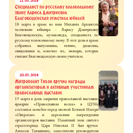
21.03.2018
Специалист по русскому колокольному
звону Лариса Дмитриевна
Благовещенская отметила юбилей
18 марта в храме во имя Михаила Архангела
чествовали юбиляра - Ларису Дмитриевну
Благовещенскую, музыковеда, специалиста по
русскому колокольному звону. В этот день в храме
собрались выпускники, певчие, диаконы,
священники и, конечно же, звонари, которые
считают Благовещенскую своим учителем.
20.03.2018
Митрополит Тихон вручил награды
организаторам и активным участникам
православных выставок
19 марта в день закрытия православной выставки-
ярмарки «Православная весна» в ЦУМе
состоялся молебен перед иконой Божией Матери
«Иверская» и церемония награждения
организаторов выставки. Памятный знак святого
страстотерпца Царя Николая II был вручен
Алексею Талашкину, заместителю руководителя