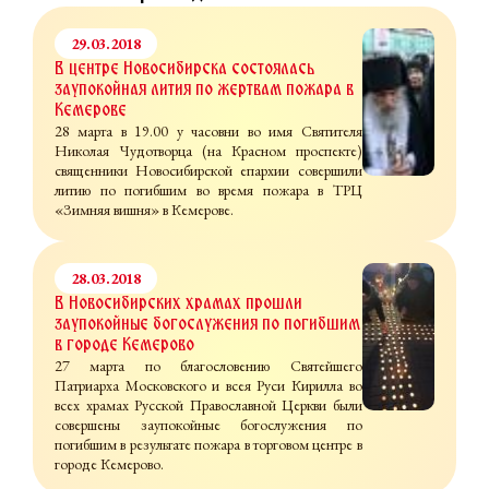
29.03.2018
В центре Новосибирска состоялась
заупокойная лития по жертвам пожара в
Кемерове
28 марта в 19.00 у часовни во имя Святителя
Николая Чудотворца (на Красном проспекте)
священники Новосибирской епархии совершили
литию по погибшим во время пожара в ТРЦ
«Зимняя вишня» в Кемерове.
28.03.2018
В Новосибирских храмах прошли
заупокойные богослужения по погибшим
в городе Кемерово
27 марта по благословению Святейшего
Патриарха Московского и всея Руси Кирилла во
всех храмах Русской Православной Церкви были
совершены заупокойные богослужения по
погибшим в результате пожара в торговом центре в
городе Кемерово.