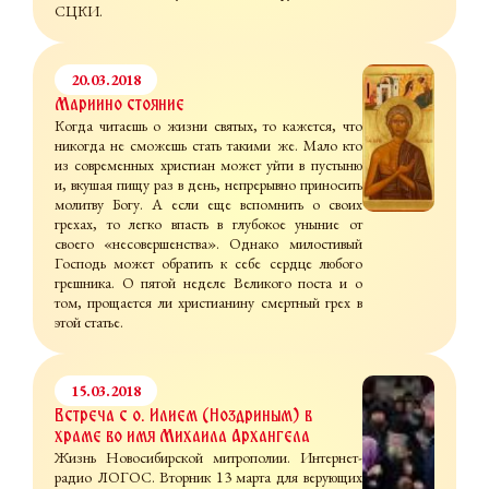
СЦКИ.
20.03.2018
Мариино стояние
Когда читаешь о жизни святых, то кажется, что
никогда не сможешь стать такими же. Мало кто
из современных христиан может уйти в пустыню
и, вкушая пищу раз в день, непрерывно приносить
молитву Богу. А если еще вспомнить о своих
грехах, то легко впасть в глубокое уныние от
своего «несовершенства». Однако милостивый
Господь может обратить к себе сердце любого
грешника. О пятой неделе Великого поста и о
том, прощается ли христианину смертный грех в
этой статье.
15.03.2018
Встреча с о. Илием (Ноздриным) в
храме во имя Михаила Архангела
Жизнь Новосибирской митрополии. Интернет-
радио ЛОГОС. Вторник 13 марта для верующих