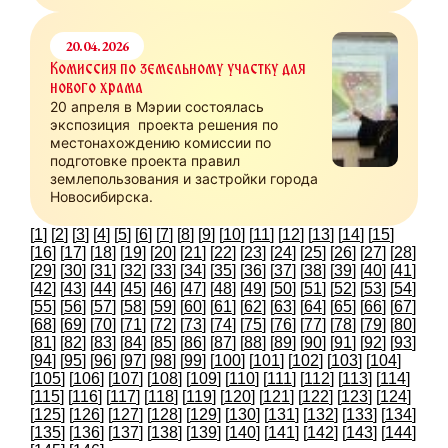
20.04.2026
Комиссия по земельному участку для
нового храма
20 апреля в Мэрии состоялась
экспозиция проекта решения по
местонахождению комиссии по
подготовке проекта правил
землепользования и застройки города
Новосибирска.
[
1
] [
2
] [
3
] [
4
] [
5
] [
6
] [
7
] [
8
] [
9
] [
10
] [
11
] [
12
] [
13
] [
14
] [
15
]
[
16
] [
17
] [
18
] [
19
] [
20
] [
21
] [
22
] [
23
] [
24
] [
25
] [
26
] [
27
] [
28
]
[
29
] [
30
] [
31
] [
32
] [
33
] [
34
] [
35
] [
36
] [
37
] [
38
] [
39
] [
40
] [
41
]
[
42
] [
43
] [
44
] [
45
] [
46
] [
47
] [
48
] [
49
] [
50
] [
51
] [
52
] [
53
] [
54
]
[
55
] [
56
] [
57
] [
58
] [
59
] [
60
] [
61
] [
62
] [
63
] [
64
] [
65
] [
66
] [
67
]
[
68
] [
69
] [
70
] [
71
] [
72
] [
73
] [
74
] [
75
] [
76
] [
77
] [
78
] [
79
] [
80
]
[
81
] [
82
] [
83
] [
84
] [
85
] [
86
] [
87
] [
88
] [
89
] [
90
] [
91
] [
92
] [
93
]
[
94
] [
95
] [
96
] [
97
] [
98
] [
99
] [
100
] [
101
] [
102
] [
103
] [
104
]
[
105
] [
106
] [
107
] [
108
] [
109
] [
110
] [
111
] [
112
] [
113
] [
114
]
[
115
] [
116
] [
117
] [
118
] [
119
] [
120
] [
121
] [
122
] [
123
] [
124
]
[
125
] [
126
] [
127
] [
128
] [
129
] [
130
] [
131
] [
132
] [
133
] [
134
]
[
135
] [
136
] [
137
] [
138
] [
139
] [
140
] [
141
] [
142
] [
143
] [
144
]