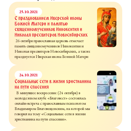
25.10.2021
С празднованием Иверской иконы
Божией Матери и памятью
священномучеников Иннокентия и
Николая пресвитеров Новосибирских
26 октября православная церковь отмечает
память священномучеников Иннокентия и
Николая пресвитеров Новосибирских, а также
празднуется Иверская икона Божией Матери
24.10.2021
Социальные сети в жизни христианина
на пути спасения
В минувшее воскресение (24 октября) в
молодежном клубе «Благовест» состоялась
онлайн-встреча с православным психологом
Владимиром Благовещенским, на которой мы
говорил на тему «Социальные сети в жизни
христианина на пути спасения».