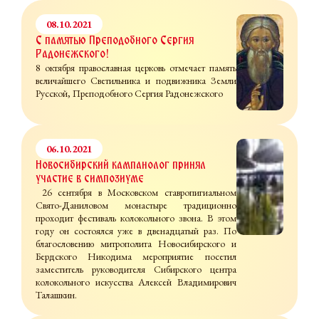
08.10.2021
С памятью Преподобного Сергия
Радонежского!
8 октября православная церковь отмечает память
величайшего Светильника и подвижника Земли
Русской, Преподобного Сергия Радонежского
06.10.2021
Новосибирский кампанолог принял
участие в симпозиуме
26 сентября в Московском ставропигиальном
Свято-Даниловом монастыре традиционно
проходит фестиваль колокольного звона. В этом
году он состоялся уже в двенадцатый раз. По
благословению митрополита Новосибирского и
Бердского Никодима мероприятие посетил
заместитель руководителя Сибирского центра
колокольного искусства Алексей Владимирович
Талашкин.