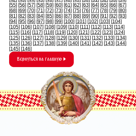
[
55
] [
56
] [
57
] [
58
] [
59
] [
60
] [
61
] [
62
] [
63
] [
64
] [
65
] [
66
] [
67
]
[
68
] [
69
] [
70
] [
71
] [
72
] [
73
] [
74
] [
75
] [
76
] [
77
] [
78
] [
79
] [
80
]
[
81
] [
82
] [
83
] [
84
] [
85
] [
86
] [
87
] [
88
] [
89
] [
90
] [
91
] [
92
] [
93
]
[
94
] [
95
] [
96
] [
97
] [
98
] [
99
] [
100
] [
101
] [
102
] [
103
] [
104
]
[
105
] [
106
] [
107
] [
108
] [
109
] [
110
] [
111
] [
112
] [
113
] [
114
]
[
115
] [
116
] [
117
] [
118
] [
119
] [
120
] [
121
] [
122
] [
123
] [
124
]
[
125
] [
126
] [
127
] [
128
] [
129
] [
130
] [
131
] [
132
] [
133
] [
134
]
[
135
] [
136
] [
137
] [
138
] [
139
] [
140
] [
141
] [
142
] [
143
] [
144
]
[
145
] [
146
]
Вернуться на главную