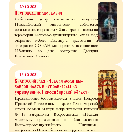
20.10.2021
Проповедь православия
Сибирский центр колокольного искусства
Новосибирской митрополии собирается
организовать и провести у Зашиверской церкви на
территории Историко-архитектурного музея под
открытым небом Института археологии и
этнографии СО РАН мероприятие, посвященное
115-летию со дня рождения Дмитрия
Кононовича Сивцева.
18.10.2021
Всероссийская «Неделя молитвы»
завершилась в исправительных
учреждениях Новосибирской области
Праздничным богослужением в день Покрова
Пресвятой Богородицы, в храме Владимирской
иконы Божией Матери исправительной колонии
№18 завершилась Всероссийская «Неделя
молитвы», проходившая по благословению
Высокопреосвященнейшего Никодима,
митрополита Новосибирского и Бердского во всех