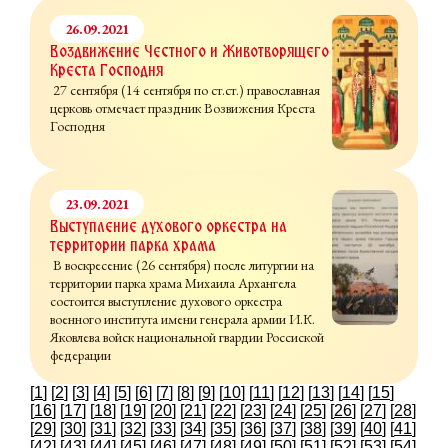
26.09.2021
Воздвижение Честного и Животворящего
Креста Господня
27 сентября (14 сентября по ст.ст.) православная
церковь отмечает праздник Возвижения Креста
Господня
23.09.2021
Выступление духового оркестра на
территории парка храма
В воскресение (26 сентября) после литургии на
территории парка храма Михаила Архангела
состоится выступление духового оркестра
военного института имени генерала армии И.К.
Яковлева войск национальной гвардии Россиской
федерации
[
1
] [
2
] [
3
] [
4
] [
5
] [
6
] [
7
] [
8
] [
9
] [
10
] [
11
] [
12
] [
13
] [
14
] [
15
]
[
16
] [
17
] [
18
] [
19
] [
20
] [
21
] [
22
] [
23
] [
24
] [
25
] [
26
] [
27
] [
28
]
[
29
] [
30
] [
31
] [
32
] [
33
] [
34
] [
35
] [
36
] [
37
] [
38
] [
39
] [
40
] [
41
]
[
42
] [
43
] [
44
] [
45
] [
46
] [
47
] [
48
] [
49
] [
50
] [
51
] [
52
] [
53
] [
54
]