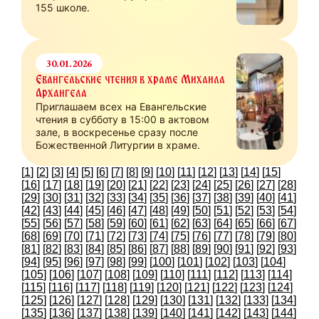
155 школе.
30.01.2026
Евангельские чтения в храме Михаила
Архангела
Приглашаем всех на Евангельские
чтения в субботу в 15:00 в актовом
зале, в воскресенье сразу после
Божественной Литургии в храме.
[
1
] [
2
] [
3
] [
4
] [
5
] [
6
] [
7
] [
8
] [
9
] [
10
] [
11
] [
12
] [
13
] [
14
] [
15
]
[
16
] [
17
] [
18
] [
19
] [
20
] [
21
] [
22
] [
23
] [
24
] [
25
] [
26
] [
27
] [
28
]
[
29
] [
30
] [
31
] [
32
] [
33
] [
34
] [
35
] [
36
] [
37
] [
38
] [
39
] [
40
] [
41
]
[
42
] [
43
] [
44
] [
45
] [
46
] [
47
] [
48
] [
49
] [
50
] [
51
] [
52
] [
53
] [
54
]
[
55
] [
56
] [
57
] [
58
] [
59
] [
60
] [
61
] [
62
] [
63
] [
64
] [
65
] [
66
] [
67
]
[
68
] [
69
] [
70
] [
71
] [
72
] [
73
] [
74
] [
75
] [
76
] [
77
] [
78
] [
79
] [
80
]
[
81
] [
82
] [
83
] [
84
] [
85
] [
86
] [
87
] [
88
] [
89
] [
90
] [
91
] [
92
] [
93
]
[
94
] [
95
] [
96
] [
97
] [
98
] [
99
] [
100
] [
101
] [
102
] [
103
] [
104
]
[
105
] [
106
] [
107
] [
108
] [
109
] [
110
] [
111
] [
112
] [
113
] [
114
]
[
115
] [
116
] [
117
] [
118
] [
119
] [
120
] [
121
] [
122
] [
123
] [
124
]
[
125
] [
126
] [
127
] [
128
] [
129
] [
130
] [
131
] [
132
] [
133
] [
134
]
[
135
] [
136
] [
137
] [
138
] [
139
] [
140
] [
141
] [
142
] [
143
] [
144
]