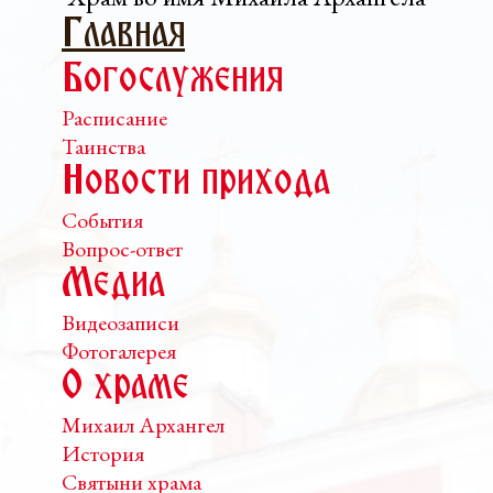
Главная
Богослужения
Расписание
Таинства
Новости прихода
События
Вопрос-ответ
Медиа
Видеозаписи
Фотогалерея
О храме
Михаил Архангел
История
Святыни храма