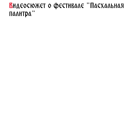
В
идеосюжет о фестивале "Пасхальная
палитра"