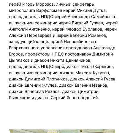
иерей Игорь Морозов, личный секретарь
митрополита Варфоломея иерей Михаил Дутка,
преподаватель НПДС иерей Александр Самойленко,
выпускники семинарии иерей Виталий Гуляев, иерей
Анатолий Антоненко, иерей Феодор Бурлаков, иерей
Алексий Переверзев и иерей Валерий Романов,
заведующий канцелярией Новосибирского
Епархиального управления протодиакон Александр
Егоров, проректоры НПДС протодиакон Димитрий
Цыплаков и диакон Никита Двинянинов,
преподаватель НПДС иеродиакон Тихон (Корякин),
выпускники семинарии: диакон Максим Кутузов,
диакон Димитрий Плотников, диакон Алексий Гусев,
диакон Евгений Жгулев, диакон Евгений Иванов,
диакон Вячеслав Рехлов, диакон Димитрий
Рыженков и диакон Сергий Ясногородский.